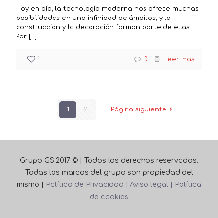
Hoy en día, la tecnología moderna nos ofrece muchas
posibilidades en una infinidad de ámbitos, y la
construcción y la decoración forman parte de ellas.
Por
[…]
1
0
Leer mas
1
2
Página siguiente
Grupo GS 2017 © | Todos los derechos reservados.
Todas las marcas del grupo son propiedad del
mismo |
Política de Privacidad |
Aviso legal |
Política
de cookies