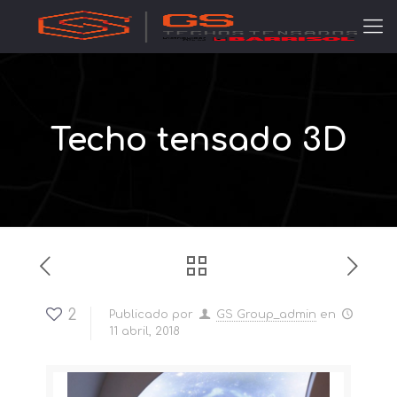
Techo tensado 3D
2
Publicado por
GS Group_admin
en
11 abril, 2018