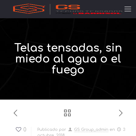
Telas tensadas, sin
miedo al agua o el
fuego
0
Publicado por
GS Group_admin
en
3
octubre, 2018