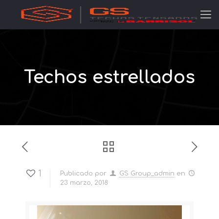
Techos estrellados
1
Publicado por
GS Group_admin
en
23 marzo, 2018