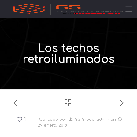
Los techos
retroiluminados
1
Publicado por
GS Group_admin
en
29 enero, 2018