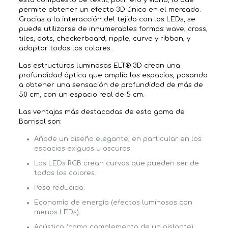
está compuesto de textil, polímero y vidrio, lo que
permite obtener un efecto 3D único en el mercado.
Gracias a la interacción del tejido con los LEDs, se
puede utilizarse de innumerables formas: wave, cross,
tiles, dots, checkerboard, ripple, curve y ribbon, y
adoptar todos los colores.
Las estructuras luminosas ELT® 3D crean una
profundidad óptica que amplía los espacios, pasando
a obtener una sensación de profundidad de más de
50 cm, con un espacio real de 5 cm.
Las ventajas más destacadas de esta gama de
Barrisol son:
Añade un diseño elegante, en particular en los
espacios exiguos u oscuros.
Los LEDs RGB crean curvas que pueden ser de
todos los colores.
Peso reducido.
Economía de energía (efectos luminosos con
menos LEDs).
Acústico (como complemento de un aislante).