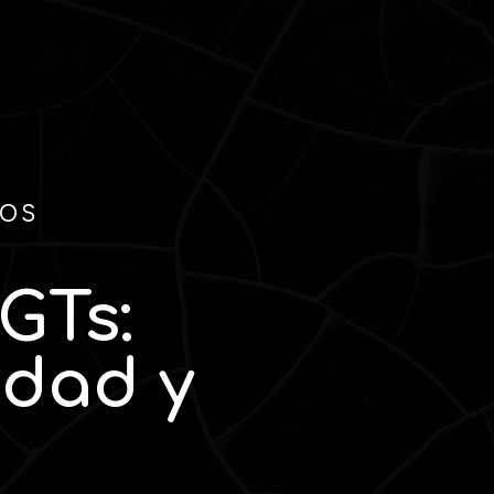
TOS
GTs:
idad y