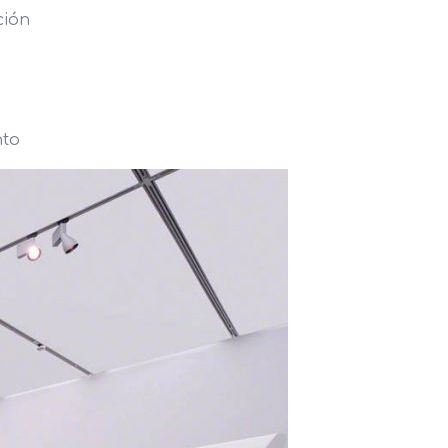
ción
nto